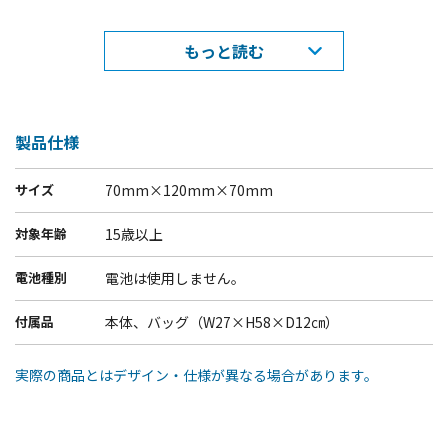
サンリオキャラクターたちが集っているダイナーがあったら！？そ
もっと読む
んなダイナーにありそうなメニューがテーマ。
ダイナーで注文できる、とってもKawaiiくて おいしそうな、メニ
ューのぬいぐるみ11種。
ハンバーガーPKGに入った、ハローキティのBLTハンバーガー、な
製品仕様
どの5種類のハンバーガー。
サイズ
70mm×120mm×70mm
セットで頼みたくなっちゃう、ハローキティのポテトやミルクな
ど6種のサブメニューは、
対象年齢
15歳以上
ぬいぐるみの中に専用バック入り！ぜ～んぶサングラスをかけて
お客様をお出迎え。
電池種別
電池は使用しません。
どれもサンリオキャラクターを模した形でとってもKawaii♡
付属品
本体、バッグ（W27×H58×D12㎝）
ハンバーガーとサブメニューをセレクトして、じぶんだけのセッ
トメニューを作っちゃお
実際の商品とはデザイン・仕様が異なる場合があります。
う。