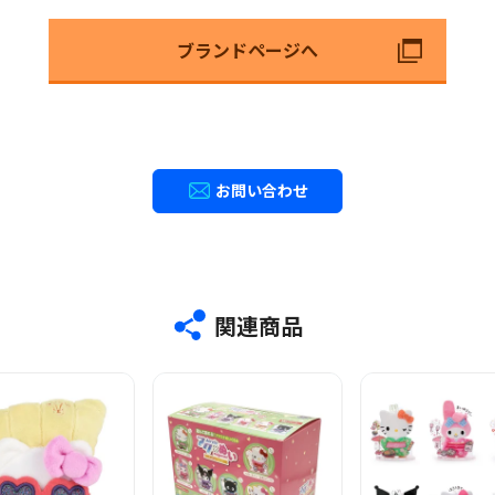
ブランドページへ
© 2026 SANRIO CO., LTD. APPROVAL NO. L670405
お問い合わせ
関連商品