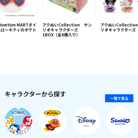
i YumYum MARTダイ
アクぬいCollection サン
アクぬいCollecti
ハローキティのポテト
リオキャラクターズ
リオキャラクターズ
1BOX（全6種入り）
キャラクターから探す
一覧で見る