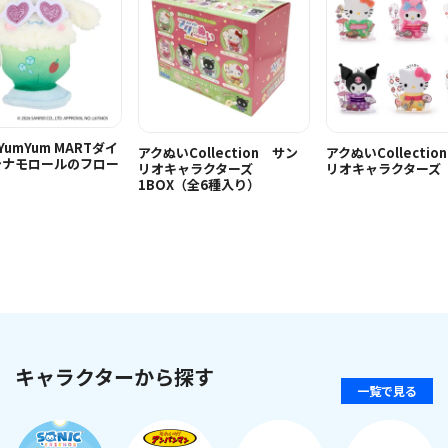
i YumYum MARTダイ
アクぬいCollection サン
アクぬいCollecti
シナモロールのフロー
リオキャラクターズ
リオキャラクターズ
1BOX（全6種入り）
キャラクターから探す
一覧で見る