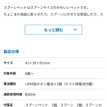
スプーンペットはスプーンサイズのかわいいペットです。
ちょこまか自由に走らせたり、スプーンにのせてお世話したり、ス
プーン型のケースにいれて持ち運びも出来ます。
もっと読む
＜あそびかた＞
一度ボタンを押すとON。もう一度押すとOFFになります。動いた
後は、ランダムに止まったり、動いたりを繰り返します。
製品仕様
※動きの途中で止まるのは遊びの一部です。
サイズ
42×39×91mm
＜ケースの使いかた＞
対象年齢
6歳～
スプーンペットを所定の向きに入れ、スプーンカバーのフックとス
プーンの爪を合わせて留めます。
電池種別
LR44型ボタン電池×2個（テスト用電池付属）
＜ケースの外しかた＞
連続使用時間
約90分
外すときはスプーンを裏面にし、フックを爪から取り外します。
付属品
スプーンペット 1個、スプーン 1個、スプーンカ