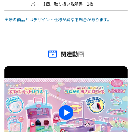
バー 1個、取り扱い説明書 1枚
ボールチェーンやひもを付けてスプーン型のケースに入れて持ち歩
けます。
実際の商品とはデザイン・仕様が異なる場合があります。
※セット内容にボールチェーンやひもは含まれません。
© 2024 SANRIO CO., LTD. APPROVAL. NO. L653773
関連動画