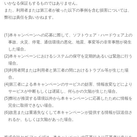
いかなる保証もするものではありません。
また、利用者または第三者が被った以下の事例を含む損害については、
弊社は責任を負いかねます。
(1)本キャンペーンへの応募に際して、ソフトウェア・ハードウェア上の
事故、火災、停電、通信環境の悪化、地震、事変等の非常事態が発生
した場合。
(2)本キャンペーンにおけるシステムの保守を定期的あるいは緊急に行う
場合。
(3)利用者間または利用者と第三者の間におけるトラブル等が生じた場
合。
(4)第三者による本キャンペーンのサービスの妨害、情報改変などにより
サービスが中断もしくは遅延し、何らかの欠陥が生じた場合。
(5)弊社が推奨する環境以外から本キャンペーンに応募したために情報を
完全に取得できない場合。
(6)故意または重過失なくして本キャンペーンが提供する情報が誤送信さ
れるか、もしくは欠陥があった場合。
株式会社セガ フェイブは、本キャンペーンの応募により応募者に生じた