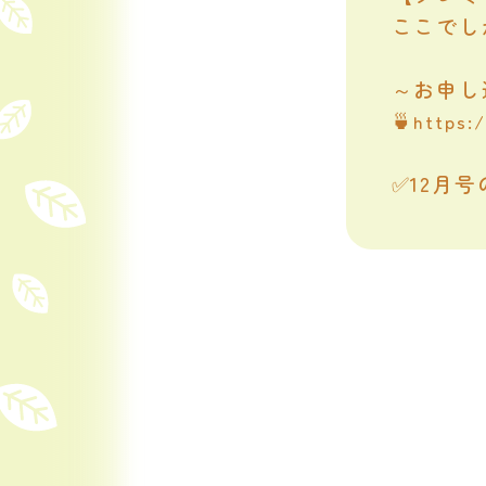
ここでし
～お申し
🍵
https:
✅12月号