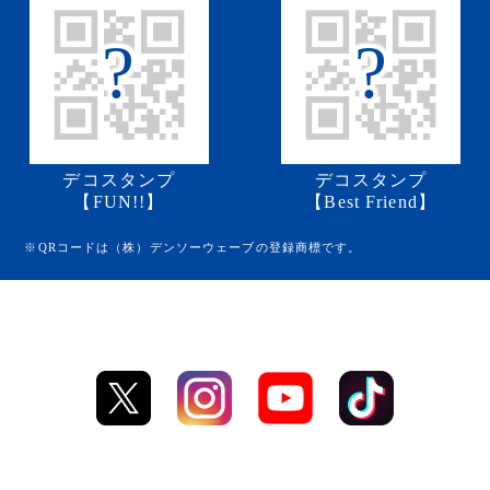
?
?
デコスタンプ
デコスタンプ
【FUN!!】
【Best Friend】
※QRコードは（株）デンソーウェーブの登録商標です。