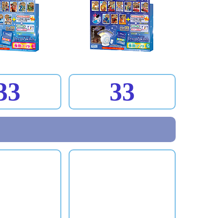
33
33