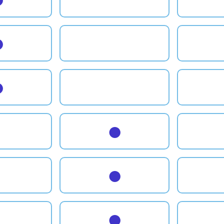
●
●
●
●
●