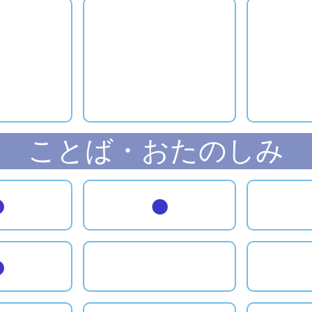
ことば・おたのしみ
●
●
●