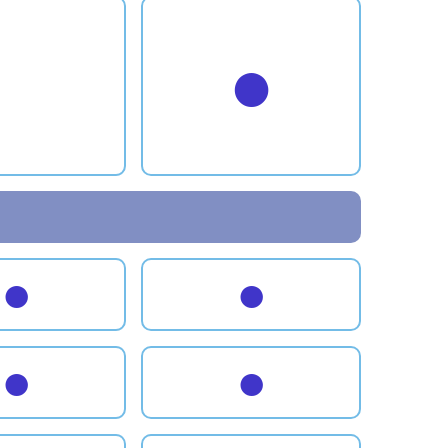
●
●
●
●
●