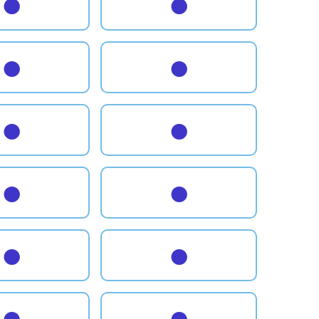
●
●
●
●
●
●
●
●
●
●
●
●