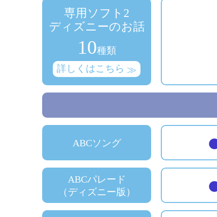
専用ソフト2
ディズニーのお話
10
種類
詳しくはこちら
ABCソング
ABCパレード
（ディズニー版）