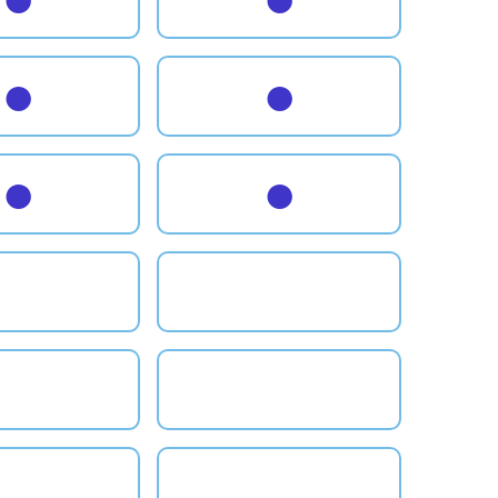
●
●
●
●